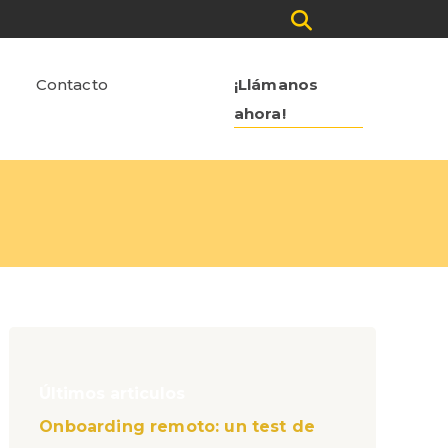
Contacto
¡Llámanos
ahora!
Últimos articulos
Onboarding remoto: un test de