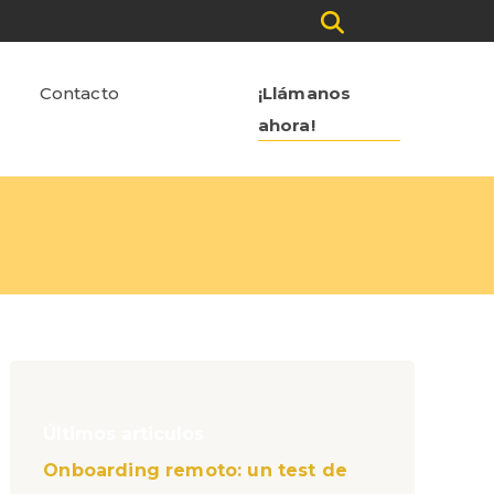
Contacto
¡Llámanos
ahora!
Últimos articulos
Onboarding remoto: un test de