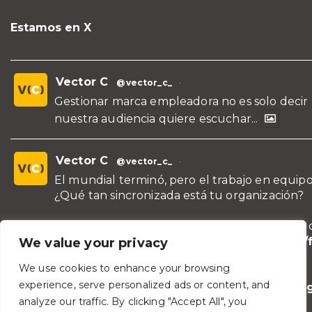
Estamos en X
Vector C
@vector_c_
·
Gestionar marca empleadora no es solo decir
nuestra audiencia quiere escuchar...
Vector C
@vector_c_
·
El mundial terminó, pero el trabajo en equipo
¿Qué tan sincronizada está tu organización?
¡Conoce nuestras propuestas de formación y 
para líderes y áreas!
https://vectorc.com/
We value your privacy
de-equipos/
We use cookies to enhance your browsing
experience, serve personalized ads or content, and
#TeamBuilding
#Comunicación
#Lideraz
analyze our traffic. By clicking "Accept All", you
#TrabajoEnEquipo