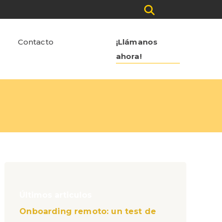
Contacto
¡Llámanos
ahora!
Últimos articulos
Onboarding remoto: un test de