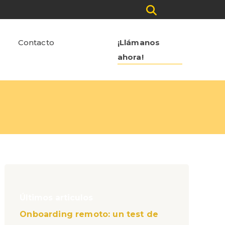
Contacto
¡Llámanos
ahora!
Últimos articulos
Onboarding remoto: un test de