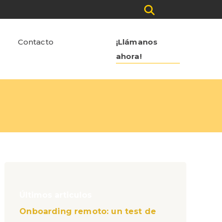
Contacto
¡Llámanos
ahora!
Últimos articulos
Onboarding remoto: un test de