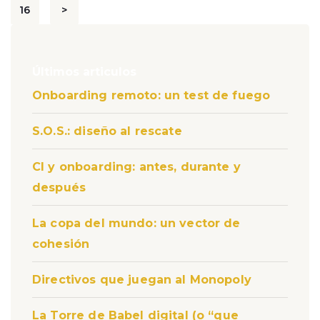
de
16
>
entradas
Últimos articulos
Onboarding remoto: un test de fuego
S.O.S.: diseño al rescate
CI y onboarding: antes, durante y
después
La copa del mundo: un vector de
cohesión
Directivos que juegan al Monopoly
La Torre de Babel digital (o “que