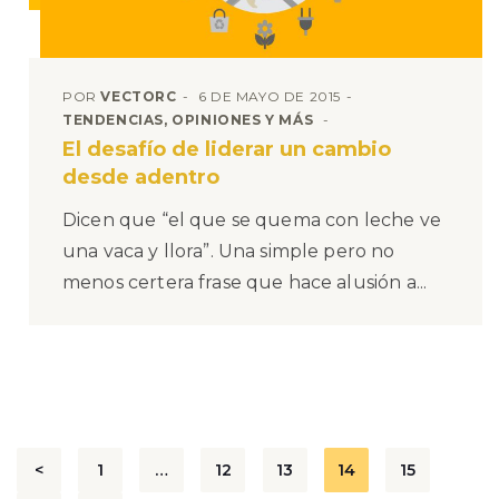
POR
VECTORC
6 DE MAYO DE 2015
TENDENCIAS, OPINIONES Y MÁS
El desafío de liderar un cambio
desde adentro
Dicen que “el que se quema con leche ve
una vaca y llora”. Una simple pero no
menos certera frase que hace alusión a...
Paginación
<
1
…
12
13
14
15