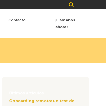
Contacto
¡Llámanos
ahora!
Últimos articulos
Onboarding remoto: un test de