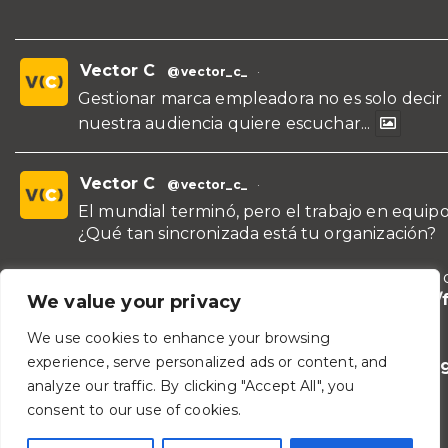
Vector C
@vector_c_
·
Gestionar marca empleadora no es solo decir
nuestra audiencia quiere escuchar...
Vector C
@vector_c_
·
El mundial terminó, pero el trabajo en equipo
¿Qué tan sincronizada está tu organización?
¡Conoce nuestras propuestas de formación y 
para líderes y áreas!
https://vectorc.com/
We value your privacy
de-equipos/
We use cookies to enhance your browsing
experience, serve personalized ads or content, and
#TeamBuilding
#Comunicación
#Lideraz
analyze our traffic. By clicking "Accept All", you
#TrabajoEnEquipo
consent to our use of cookies.