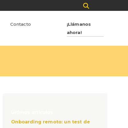
Contacto
¡Llámanos
ahora!
Últimos articulos
Onboarding remoto: un test de