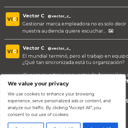
Vector C
@vector_c_
·
Gestionar marca empleadora no es solo decir
nuestra audiencia quiere escuchar...
Vector C
@vector_c_
·
El mundial terminó, pero el trabajo en equipo
¿Qué tan sincronizada está tu organización?
¡Conoce nuestras propuestas de formación y 
para líderes y áreas!
https://vectorc.com/
We value your privacy
de-equipos/
We use cookies to enhance your browsing
#TeamBuilding
#Comunicación
#Lideraz
experience, serve personalized ads or content, and
#TrabajoEnEquipo
analyze our traffic. By clicking "Accept All", you
consent to our use of cookies.
Vector C
@vector_c_
·