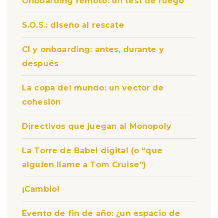
Onboarding remoto: un test de fuego
S.O.S.: diseño al rescate
CI y onboarding: antes, durante y
después
La copa del mundo: un vector de
cohesión
Directivos que juegan al Monopoly
La Torre de Babel digital (o “que
alguien llame a Tom Cruise”)
¡Cambio!
Evento de fin de año: ¿un espacio de