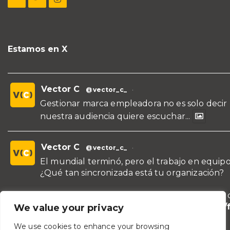
Estamos en X
Vector C
@vector_c_
·
Gestionar marca empleadora no es solo decir
nuestra audiencia quiere escuchar...
Vector C
@vector_c_
·
El mundial terminó, pero el trabajo en equipo
¿Qué tan sincronizada está tu organización?
¡Conoce nuestras propuestas de formación y 
para líderes y áreas!
https://vectorc.com/
We value your privacy
de-equipos/
We use cookies to enhance your browsing