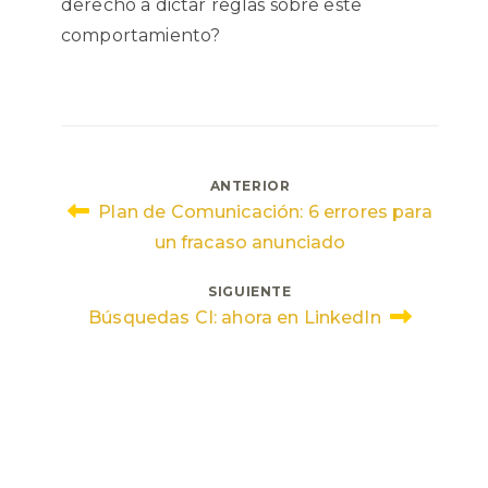
derecho a dictar reglas sobre este
comportamiento?
Navegación
ANTERIOR
Plan de Comunicación: 6 errores para
de
un fracaso anunciado
entradas
SIGUIENTE
Búsquedas CI: ahora en LinkedIn