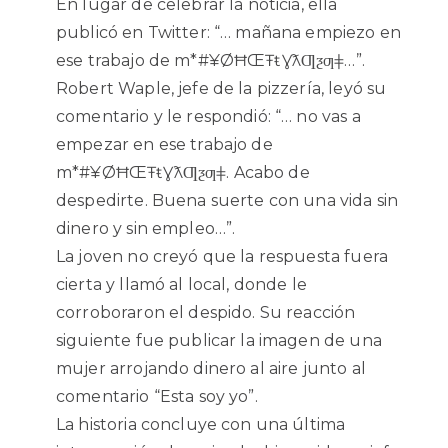
En lugar de celebrar la noticia, ella
publicó en Twitter: “… mañana empiezo en
ese trabajo de m*#¥ØĦŒŦŧƔƛƢƺƣǂ…”.
Robert Waple, jefe de la pizzería, leyó su
comentario y le respondió: “… no vas a
empezar en ese trabajo de
m*#¥ØĦŒŦŧƔƛƢƺƣǂ. Acabo de
despedirte. Buena suerte con una vida sin
dinero y sin empleo…”.
La joven no creyó que la respuesta fuera
cierta y llamó al local, donde le
corroboraron el despido. Su reacción
siguiente fue publicar la imagen de una
mujer arrojando dinero al aire junto al
comentario “Esta soy yo”.
La historia concluye con una última