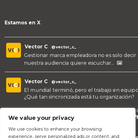
Estamos en X
Vector C
@vector_c_
·
Gestionar marca empleadora no es solo decir
nuestra audiencia quiere escuchar...
Vector C
@vector_c_
·
El mundial terminó, pero el trabajo en equipo
¿Qué tan sincronizada está tu organización?
¡Conoce nuestras propuestas de formación y 
para líderes y áreas!
https://vectorc.com/
We value your privacy
de-equipos/
We use cookies to enhance your browsing
experience, serve personalized ads or content, and
#TeamBuilding
#Comunicación
#Lideraz