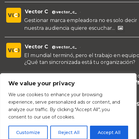
Vector C
@vector_c_
·
Gestionar marca empleadora no es solo decir
nuestra audiencia quiere escuchar...
Vector C
@vector_c_
·
El mundial terminó, pero el trabajo en equipo
¿Qué tan sincronizada está tu organización?
¡Conoce nuestras propuestas de formación y 
para líderes y áreas!
https://vectorc.com/
We value your privacy
de-equipos/
We use cookies to enhance your browsing
experience, serve personalized ads or content, and
#TeamBuilding
#Comunicación
#Lideraz
analyze our traffic. By clicking "Accept All", you
#TrabajoEnEquipo
consent to our use of cookies.
Vector C
@vector_c_
·
Customize
Reject All
Accept All
¿Los candidatos no llegan y tus clientes no 