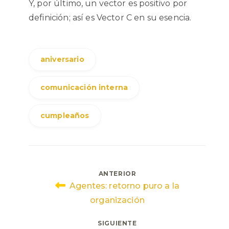
Y, por último, un vector es positivo por
definición; así es Vector C en su esencia.
aniversario
comunicación interna
cumpleaños
Navegación
ANTERIOR
Agentes: retorno puro a la
de
organización
entradas
SIGUIENTE