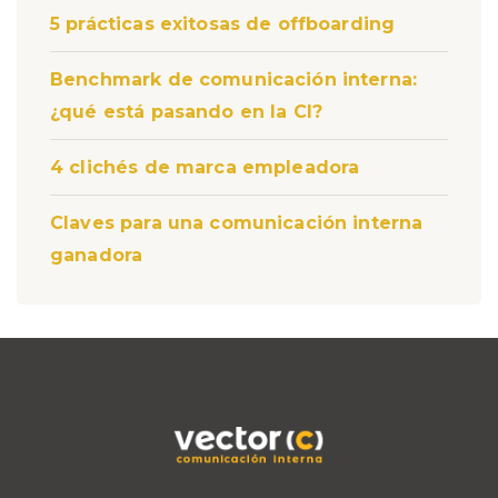
5 prácticas exitosas de offboarding
Benchmark de comunicación interna:
¿qué está pasando en la CI?
4 clichés de marca empleadora
Claves para una comunicación interna
ganadora