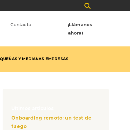
Contacto
¡Llámanos
ahora!
EQUEÑAS Y MEDIANAS EMPRESAS
Últimos articulos
Onboarding remoto: un test de
fuego