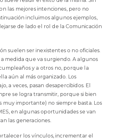
suele residir el éxito de la misma. Sin
n las mejores intenciones, pero no
ntinuación incluimos algunos ejemplos,
ejarse de lado el rol de la Comunicación
n suelen ser inexistentes o no oficiales.
 a medida que va surgiendo. A algunos
u cumpleaños y a otros no, porque la
ella aún al más organizado. Los
o, a veces, pasan desapercibidos. El
re se logra transmitir, porque si bien
 es muy importante) no siempre basta. Los
MES, en algunas oportunidades se van
n las generaciones.
fortalecer los vínculos, incrementar el