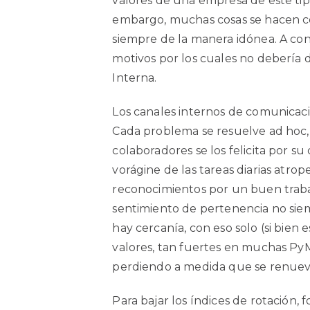
valores de una empresa de este tipo 
embargo, muchas cosas se hacen co
siempre de la manera idónea. A co
motivos por los cuales no debería d
Interna.
Los canales internos de comunicació
Cada problema se resuelve ad hoc,
colaboradores se los felicita por s
vorágine de las tareas diarias atrop
reconocimientos por un buen trabaj
sentimiento de pertenencia no siemp
hay cercanía, con eso solo (si bien
valores, tan fuertes en muchas Py
perdiendo a medida que se renueva
Para bajar los índices de rotación, 