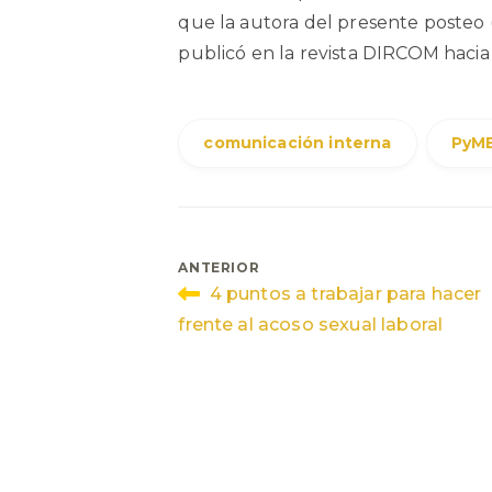
que la autora del presente posteo
publicó en la revista DIRCOM hacia 
comunicación interna
PyM
Navegación
ANTERIOR
4 puntos a trabajar para hacer
de
frente al acoso sexual laboral
entradas