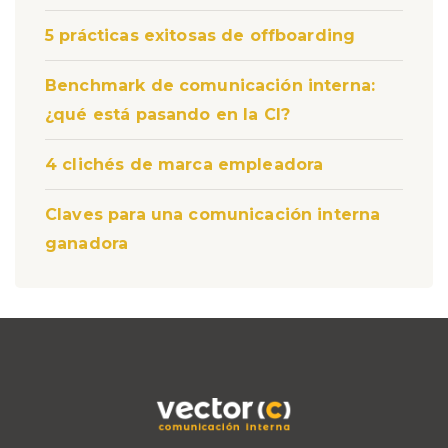
5 prácticas exitosas de offboarding
Benchmark de comunicación interna:
¿qué está pasando en la CI?
4 clichés de marca empleadora
Claves para una comunicación interna
ganadora