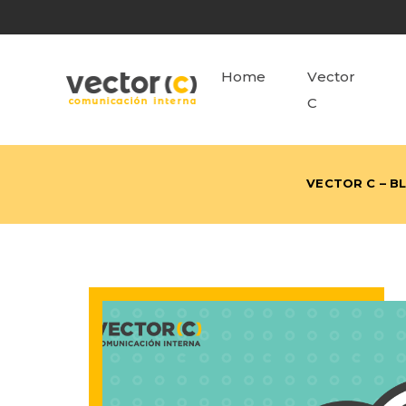
Home
Vector
C
VECTOR C – B