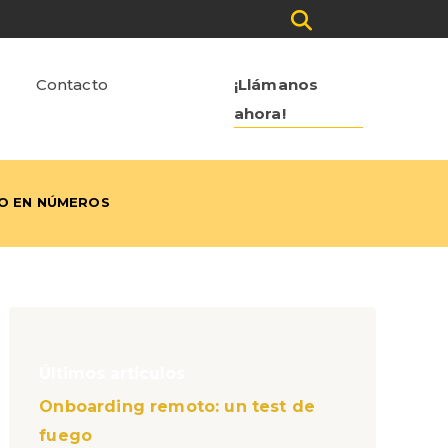
Contacto
¡Llámanos
ahora!
RO EN NÚMEROS
Últimos articulos
Onboarding remoto: un test de
fuego