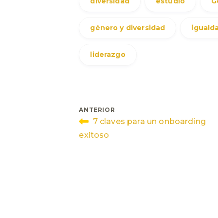
diversidad
estudio
G
género y diversidad
iguald
liderazgo
Navegación
ANTERIOR
7 claves para un onboarding
de
exitoso
entradas