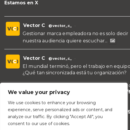
Estamos en X
Vector C
@vector_c_
·
Gestionar marca empleadora no es solo decir
nuestra audiencia quiere escuchar...
Vector C
@vector_c_
·
El mundial terminó, pero el trabajo en equipo
¿Qué tan sincronizada está tu organización?
¡Conoce nuestras propuestas de formación y 
para líderes y áreas!
https://vectorc.com/
We value your privacy
de-equipos/
We use cookies to enhance your browsing
experience, serve personalized ads or content, and
#TeamBuilding
#Comunicación
#Lideraz
analyze our traffic. By clicking "Accept All", you
#TrabajoEnEquipo
consent to our use of cookies.