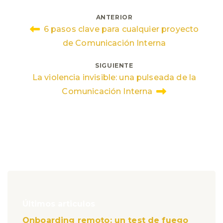
Navegación
ANTERIOR
6 pasos clave para cualquier proyecto
de
de Comunicación Interna
entradas
SIGUIENTE
La violencia invisible: una pulseada de la
Comunicación Interna
Últimos articulos
Onboarding remoto: un test de fuego