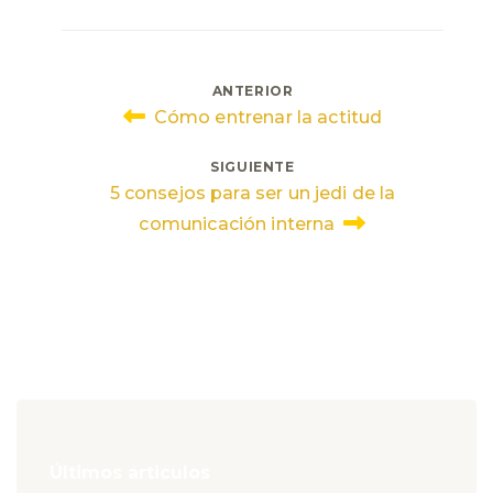
Navegación
ANTERIOR
Cómo entrenar la actitud
de
SIGUIENTE
entradas
5 consejos para ser un jedi de la
comunicación interna
Últimos articulos