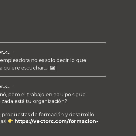
r_c_
·
empleadora no es solo decir lo que
a quiere escuchar...
r_c_
·
nó, pero el trabajo en equipo sigue.
izada está tu organización?
 propuestas de formación y desarrollo
eas!
https://vectorc.com/formacion-