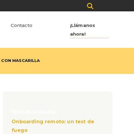
Contacto
¡Llámanos
ahora!
 CON MASCARILLA
Últimos articulos
Onboarding remoto: un test de
fuego