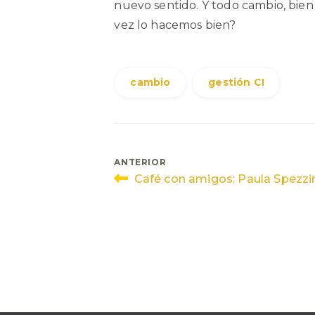
nuevo sentido. Y todo cambio, bien
vez lo hacemos bien?
cambio
gestión CI
Navegación
ANTERIOR
Café con amigos: Paula Spezzir
de
entradas