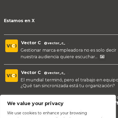
Estamos en X
Vector C
@vector_c_
·
Gestionar marca empleadora no es solo decir
nuestra audiencia quiere escuchar...
Vector C
@vector_c_
·
El mundial terminó, pero el trabajo en equipo
¿Qué tan sincronizada está tu organización?
¡Conoce nuestras propuestas de formación y 
para líderes y áreas!
https://vectorc.com/
We value your privacy
de-equipos/
We use cookies to enhance your browsing