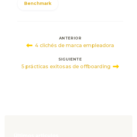
Benchmark
Navegación
ANTERIOR
4 clichés de marca empleadora
de
SIGUIENTE
entradas
5 prácticas exitosas de offboarding
Últimos articulos