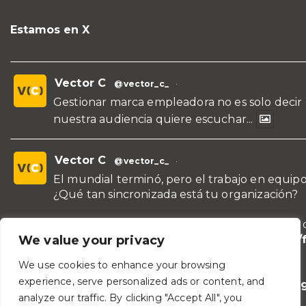
Estamos en X
Vector C
@vector_c_
·
Gestionar marca empleadora no es solo decir
nuestra audiencia quiere escuchar...
Vector C
@vector_c_
·
El mundial terminó, pero el trabajo en equipo
¿Qué tan sincronizada está tu organización?
¡Conoce nuestras propuestas de formación y 
para líderes y áreas!
https://vectorc.com/
We value your privacy
de-equipos/
We use cookies to enhance your browsing
experience, serve personalized ads or content, and
#TeamBuilding
#Comunicación
#Lideraz
analyze our traffic. By clicking "Accept All", you
#TrabajoEnEquipo