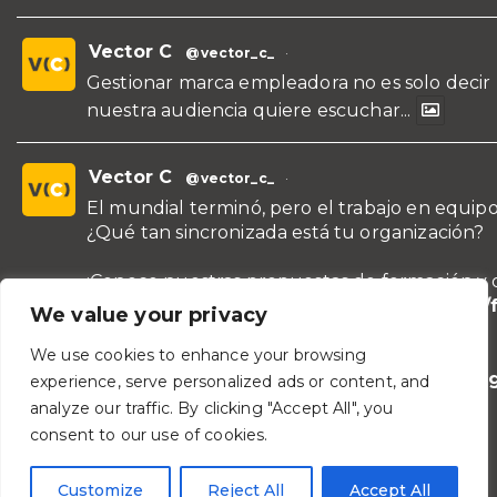
Vector C
@vector_c_
·
Gestionar marca empleadora no es solo decir
nuestra audiencia quiere escuchar...
Vector C
@vector_c_
·
El mundial terminó, pero el trabajo en equipo
¿Qué tan sincronizada está tu organización?
¡Conoce nuestras propuestas de formación y 
para líderes y áreas!
https://vectorc.com/
We value your privacy
de-equipos/
We use cookies to enhance your browsing
#TeamBuilding
#Comunicación
#Lideraz
experience, serve personalized ads or content, and
#TrabajoEnEquipo
analyze our traffic. By clicking "Accept All", you
consent to our use of cookies.
Vector C
@vector_c_
·
Customize
Reject All
Accept All