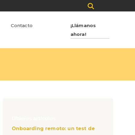
Contacto
¡Llámanos
ahora!
Últimos articulos
Onboarding remoto: un test de