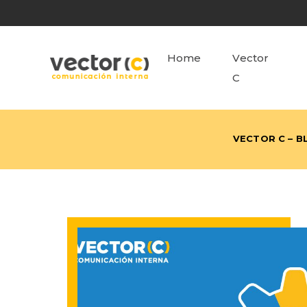
Home
Vector
C
VECTOR C – B