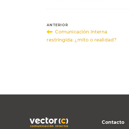
Navegación
ANTERIOR
Comunicación Interna
de
restringida: ¿mito o realidad?
entradas
Contacto