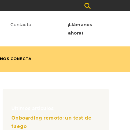
Contacto
¡Llámanos
ahora!
 NOS CONECTA
Últimos articulos
Onboarding remoto: un test de
fuego