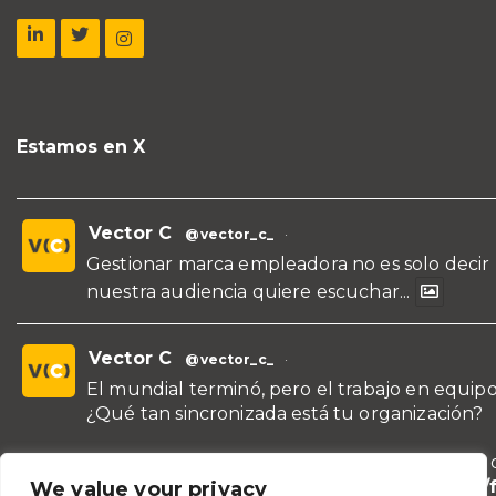
Estamos en X
Vector C
@vector_c_
·
Gestionar marca empleadora no es solo decir
nuestra audiencia quiere escuchar...
Vector C
@vector_c_
·
El mundial terminó, pero el trabajo en equipo
¿Qué tan sincronizada está tu organización?
¡Conoce nuestras propuestas de formación y 
para líderes y áreas!
https://vectorc.com/
We value your privacy