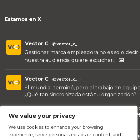
Estamos en X
Vector C
@vector_c_
·
Gestionar marca empleadora no es solo decir
nuestra audiencia quiere escuchar...
Vector C
@vector_c_
·
El mundial terminó, pero el trabajo en equipo
¿Qué tan sincronizada está tu organización?
¡Conoce nuestras propuestas de formación y 
para líderes y áreas!
https://vectorc.com/
We value your privacy
de-equipos/
We use cookies to enhance your browsing
experience, serve personalized ads or content, and
#TeamBuilding
#Comunicación
#Lideraz