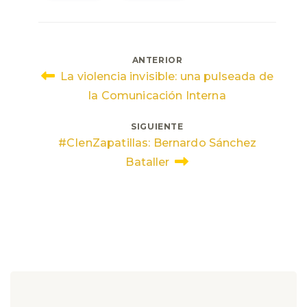
Navegación
ANTERIOR
La violencia invisible: una pulseada de
de
la Comunicación Interna
entradas
SIGUIENTE
#CIenZapatillas: Bernardo Sánchez
Bataller